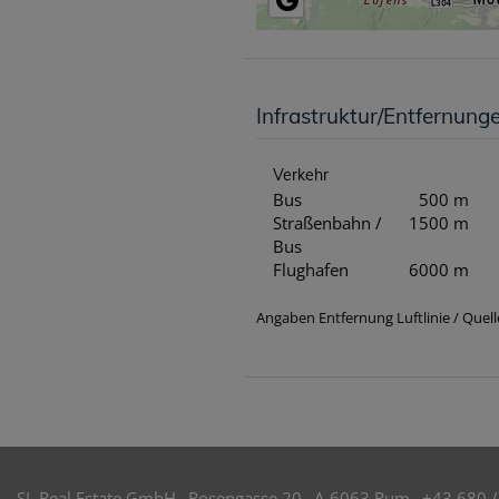
Infrastruktur/Entfernung
Verkehr
Bus
500 m
Straßenbahn /
1500 m
Bus
Flughafen
6000 m
Angaben Entfernung Luftlinie / Que
SL Real Estate GmbH_ Rosengasse 20_ A-6063 Rum_ +43 680 