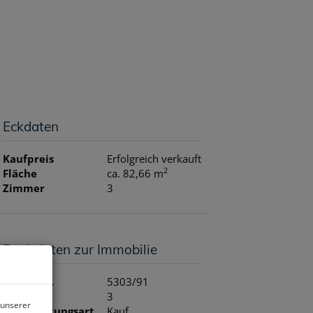
N
REFERENZEN
ÜBER UNS
NEWS
KONTAKT
Eckdaten
Kaufpreis
Erfolgreich verkauft
2
Fläche
ca. 82,66 m
Zimmer
3
Basisdaten zur Immobilie
Objektnr.
5303/91
Zimmer
3
 unserer
Vermarktungsart
Kauf