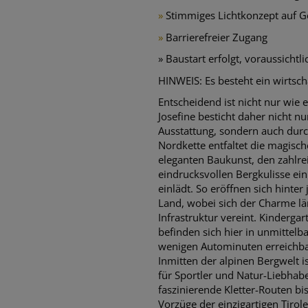
»
Stimmiges Lichtkonzept auf G
»
Barrierefreier Zugang
» Baustart erfolgt, voraussicht
HINWEIS: Es besteht ein wirtsch
Entscheidend ist nicht nur wie 
Josefine besticht daher nicht nu
Ausstattung, sondern auch durch
Nordkette entfaltet die magisc
eleganten Baukunst, den zahlr
eindrucksvollen Bergkulisse e
einlädt. So eröffnen sich hinte
Land, wobei sich der Charme län
Infrastruktur vereint. Kinderga
befinden sich hier in unmittelb
wenigen Autominuten erreichba
Inmitten der alpinen Bergwelt 
für Sportler und Natur-Liebhab
faszinierende Kletter-Routen bi
Vorzüge der einzigartigen Tirol