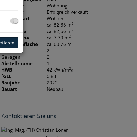
Objektart
Wohnung
Kaufpreis
Erfolgreich verkauft
Nutzungsart
Wohnen
2
Fläche
ca. 82,66 m
2
Nutzfläche
ca. 82,66 m
2
Kellerfläche
ca. 7,79 m
ptieren
2
Terrassenfläche
ca. 60,76 m
Bäder
2
Garagen
2
Abstellräume
1
2
HWB
42 kWh/m
a
fGEE
0,83
Baujahr
2022
Bauart
Neubau
Kontaktieren Sie uns