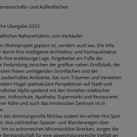
emeinschafts- und Außenflächen
liche Übergabe 2023
aftliches Naheverhältnis zum Verkäufer.
ein Wohnprojekt geplant ist, sondern auch wo. Die Villa
r durch ihre intelligente Architektur und hochqualitative
 ihre erstklassige Lage. Eingebettet am Fuße der
he Verbindung zwischen der greifbar nahen Großstadt, der
eichen freien umliegenden Grünflächen und der
in zauberhaftes Ambiente, das zum Träumen und Verweilen
r jedem Hügel spektakuläre Perspektiven auf Stadt und
dlicher Idylle spielend mit den Vorteilen städtischer
rten, Volksschule, Apotheke, Supermarkt und Restaurants
arer Nähe und auch das Innsbrucker Zentrum ist in
r.
ist das stimmungsvolle Mühlau zudem ein echter Hot-Spot
er. Von zahlreichen Spazier- und Wanderwegen über
s hin zu actionreichen Mountainbike-Strecken, sorgen die
er Berglandschaft für eine abwechslungsreiche Vielfalt an