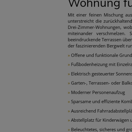
Wohnung für
Mit einer feinen Mischung aus
unterstreicht die zurückhalte
Drei-Zimmer-Wohnungen, wobe
miteinander verschmelzen. 
beeindruckende Terrassen über
der faszinierenden Bergwelt r
»
Offene und funktionale Grund
»
Fußbodenheizung mit Einzel
»
Elektrisch gesteuerter Sonnen
»
Garten-, Terrassen- oder Balk
»
Moderner Personenaufzug
»
Sparsame und effiziente Kom
»
Ausreichend Fahrradabstellplä
»
Abstellplatz für Kinderwägen 
»
Beleuchtetes, sicheres und g