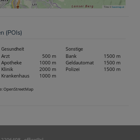
Tiles ©
basemap.at
en (POIs)
Gesundheit
Sonstige
Arzt
500 m
Bank
1500 m
Apotheke
1000 m
Geldautomat
1500 m
Klinik
2000 m
Polizei
1500 m
Krankenhaus
1000 m
lle: OpenStreetMap
/ 2206408
_
office@sl-