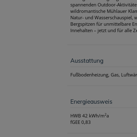
spannenden Outdoor-Aktivitäten
wildromantische Mühlauer Klamm
Natur- und Wasserschauspiel, w
Bergspitzen für unmittelbare 
Innehalten – jetzt und für alle Ze
Ausstattung
Fußbodenheizung
Gas
Luftw
Energieausweis
2
HWB
42 kWh/m
a
fGEE
0,83