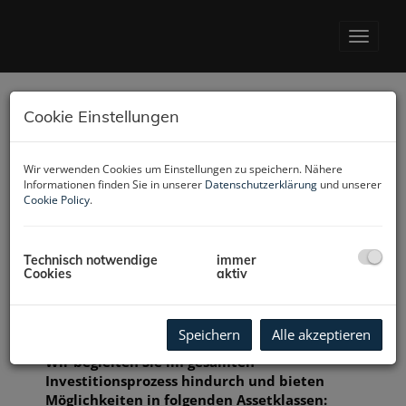
Navig
Cookie Einstellungen
Investment
Wir verwenden Cookies um Einstellungen zu speichern. Nähere
Informationen finden Sie in unserer
Datenschutzerklärung
und unserer
Cookie Policy
.
Sie suchen nach Möglichkeiten Ihr Vermögen
Technisch notwendige
immer
Cookies
aktiv
gewinnbringend zu investieren? Wir freuen uns
darauf, Ihnen unser diesbezügliches Angebot in
einem persönlichen Gespräch präsentieren zu
können.
Speichern
Alle akzeptieren
Wir begleiten Sie im gesamten
Investitionsprozess hindurch und bieten
Möglichkeiten in folgenden Assetklassen: