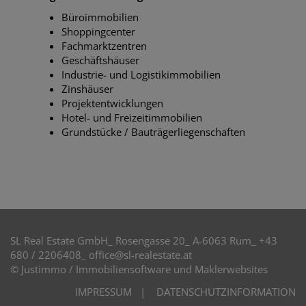
Büroimmobilien
Shoppingcenter
Fachmarktzentren
Geschäftshäuser
Industrie- und Logistikimmobilien
Zinshäuser
Projektentwicklungen
Hotel- und Freizeitimmobilien
Grundstücke / Bauträgerliegenschaften
SL Real Estate GmbH_ Rosengasse 20_ A-6063 Rum_ +43
680 / 2206408
_
office@sl-realestate.at
©
Justimmo / Immobiliensoftware und Maklerwebsites
IMPRESSUM
|
DATENSCHUTZINFORMATION