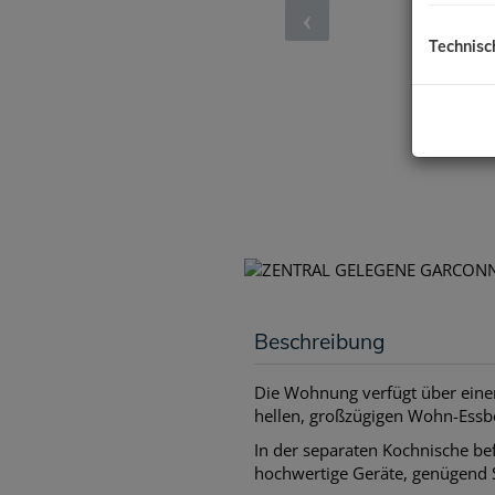
Technisc
Beschreibung
Die Wohnung verfügt über einen
hellen, großzügigen Wohn-Essb
In der separaten Kochnische be
hochwertige Geräte, genügend S