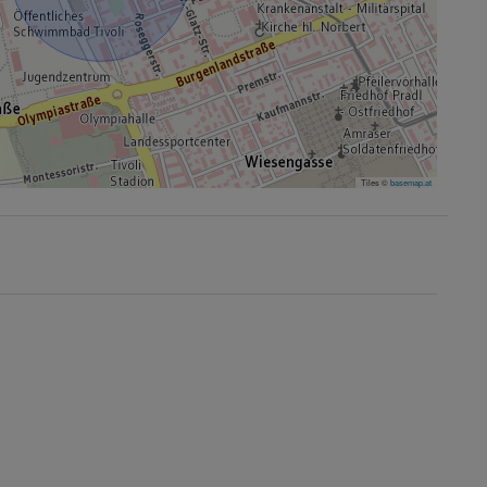
Tiles ©
basemap.at