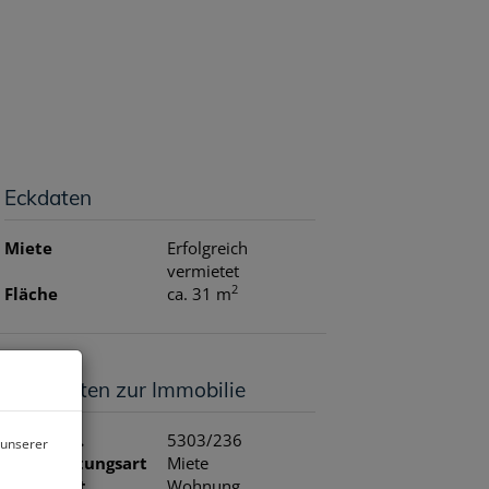
N
REFERENZEN
ÜBER UNS
NEWS
KONTAKT
Eckdaten
Miete
Erfolgreich
vermietet
2
Fläche
ca. 31 m
Basisdaten zur Immobilie
Objektnr.
5303/236
 unserer
Vermarktungsart
Miete
Objektart
Wohnung