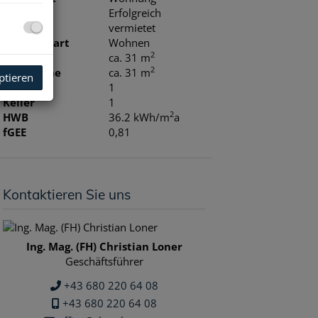
Miete
Erfolgreich
vermietet
Nutzungsart
Wohnen
2
Fläche
ca. 31 m
2
Nutzfläche
ca. 31 m
ptieren
Balkone
1
Keller
1
2
HWB
36.2 kWh/m
a
fGEE
0,81
Kontaktieren Sie uns
Ing. Mag. (FH) Christian Loner
Geschäftsführer
+43 680 220 64 08
+43 680 220 64 08