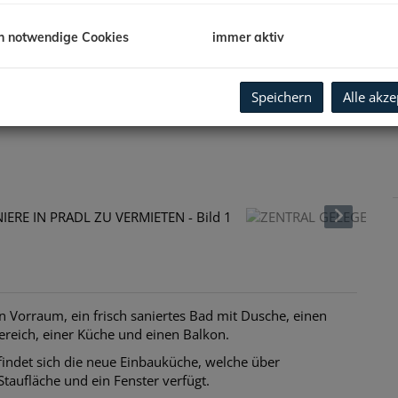
h notwendige Cookies
immer aktiv
Speichern
Alle akze
 Vorraum, ein frisch saniertes Bad mit Dusche, einen
ereich, einer Küche und einen Balkon.
findet sich die neue Einbauküche, welche über
taufläche und ein Fenster verfügt.